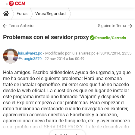
Foros
Virus/Seguridad
Tema Anterior
Siguiente Tema
Problemas con el servidor proxy
Resuelto
/Cerrado
luis.alvarez.pc
- Modificado por luis.alvarez.pc el 30/10/2014, 23:55
angie3570
-
22 nov 2014 a las 00:49
Hola amigos. Escribo pidiéndoles ayuda de urgencia, ya que
me ha ocurrido el siguiente problema: Hará una semana
traté de instalar openoffice, mi error creo que fué no hacerlo
desde la web oficial. La cuestión es que en lugar de instalar
este programa instaló uno llamado "Wajam" y después de
eso el Explorer empezó a dar problemas. Para empezar el
ratón funcionaba desfasado cuando navegaba en explorer,
aparecieron accesos directos a Facebook y a amazon,
apareció una nueva barra de búsqueda, etc. y ayer comenzó
a dar problemas el SERVIDOR PROXY. Traté de desactivarlo
desde la configuración de la lan pero se vuelve a activar