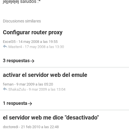
jejjejejej saludos :*
Discusiones similares
Configurar router proxy
Excel35
-
14 may 2008 a las 19:55
Master4
-
17 may 2008 a las 13:30
3 respuestas
activar el servidor web del emule
fernan
-
9 mar 2009 a las 05:20
ShakaZulu
-
9 mar 2009 a las 13:04
1 respuesta
el servidor web me dice "desactivado"
doctoredi
-
21 feb 2010 a las 22:48