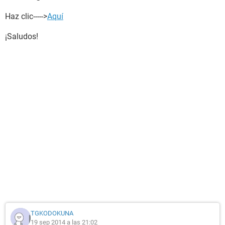
Haz clic----->
Aquí
¡Saludos!
TGKODOKUNA
19 sep 2014 a las 21:02