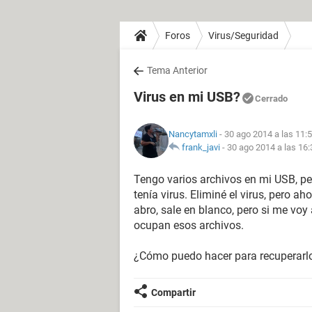
Foros
Virus/Seguridad
Tema Anterior
Virus en mi USB?
Cerrado
Nancytamxli
- 30 ago 2014 a las 11:
frank_javi
-
30 ago 2014 a las 16:
Tengo varios archivos en mi USB, p
tenía virus. Eliminé el virus, pero a
abro, sale en blanco, pero si me vo
ocupan esos archivos.
¿Cómo puedo hacer para recuperarl
Compartir