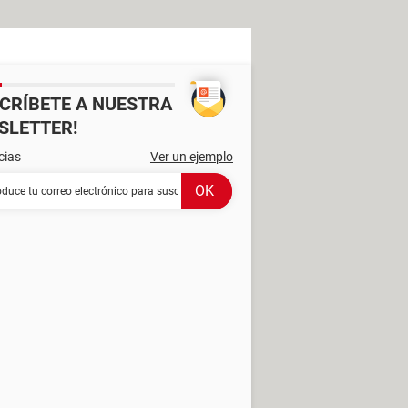
SCRÍBETE A NUESTRA
SLETTER!
cias
Ver un ejemplo