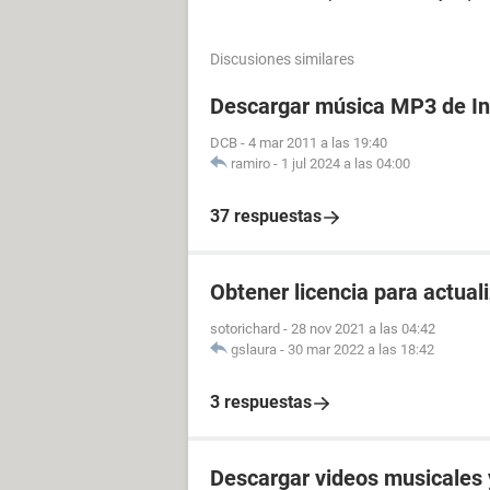
Discusiones similares
Descargar música MP3 de In
DCB
-
4 mar 2011 a las 19:40
ramiro
-
1 jul 2024 a las 04:00
37 respuestas
Obtener licencia para actua
sotorichard
-
28 nov 2021 a las 04:42
gslaura
-
30 mar 2022 a las 18:42
3 respuestas
Descargar videos musicales 