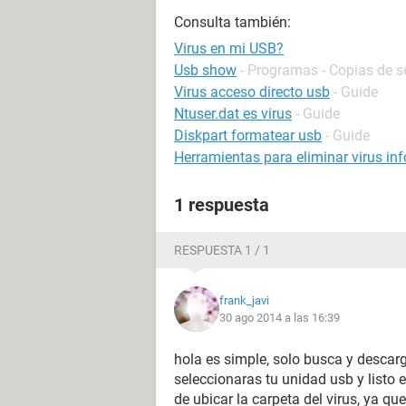
Consulta también:
Virus en mi USB?
Usb show
- Programas - Copias de s
Virus acceso directo usb
- Guide
Ntuser.dat es virus
- Guide
Diskpart formatear usb
- Guide
Herramientas para eliminar virus in
1 respuesta
RESPUESTA 1 / 1
frank_javi
30 ago 2014 a las 16:39
hola es simple, solo busca y descarg
seleccionaras tu unidad usb y listo 
de ubicar la carpeta del virus, ya que