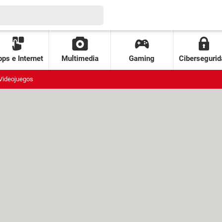
ps e Internet
Multimedia
Gaming
Cibersegurid
Videojuegos