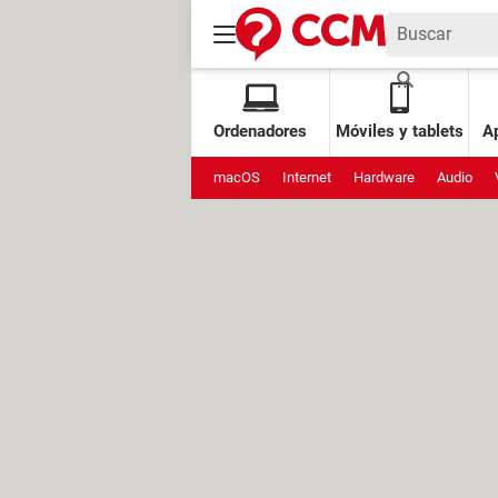
Ordenadores
Móviles y tablets
Ap
macOS
Internet
Hardware
Audio