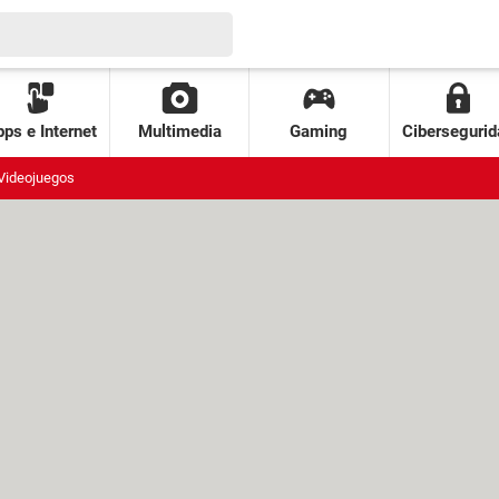
ps e Internet
Multimedia
Gaming
Cibersegurid
Videojuegos