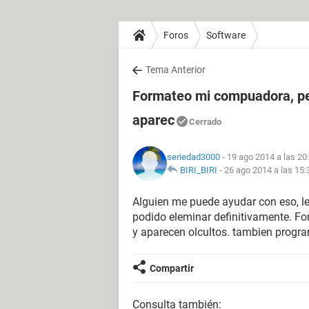
Foros
Software
Tema Anterior
Formateo mi compuadora, pe
aparec
Cerrado
seriedad3000
- 19 ago 2014 a las 20
BIRI_BIRI
-
26 ago 2014 a las 15:
Alguien me puede ayudar con eso, le
podido eleminar definitivamente. F
y aparecen olcultos. tambien progr
Compartir
Consulta también: