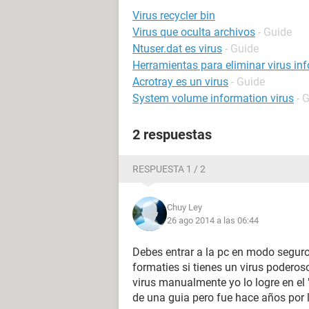
Virus recycler bin
Virus que oculta archivos
- Guide
Ntuser.dat es virus
- Guide
Herramientas para eliminar virus in
Acrotray es un virus
- Guide
System volume information virus
- 
2 respuestas
RESPUESTA 1 / 2
Chuy Ley
26 ago 2014 a las 06:44
Debes entrar a la pc en modo segur
formaties si tienes un virus podero
virus manualmente yo lo logre en el
de una guia pero fue hace años por 