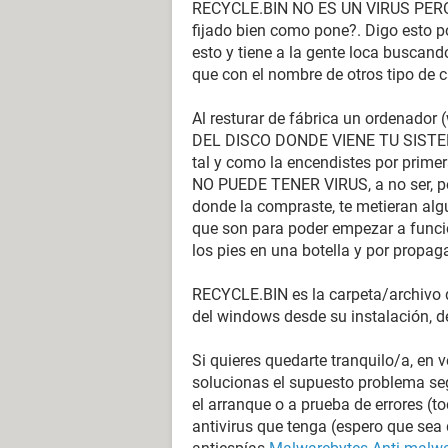
RECYCLE.BIN NO ES UN VIRUS PERO
fijado bien como pone?. Digo esto por
esto y tiene a la gente loca buscand
que con el nombre de otros tipo de c
Al resturar de fábrica un ordenad
DEL DISCO DONDE VIENE TU SISTEMA
tal y como la encendistes por primera
NO PUEDE TENER VIRUS, a no ser, po
donde la compraste, te metieran algu
que son para poder empezar a funcion
los pies en una botella y por propaga
RECYCLE.BIN es la carpeta/archivo de
del windows desde su instalación, d
Si quieres quedarte tranquilo/a, en 
solucionas el supuesto problema se
el arranque o a prueba de errores (t
antivirus que tenga (espero que sea 