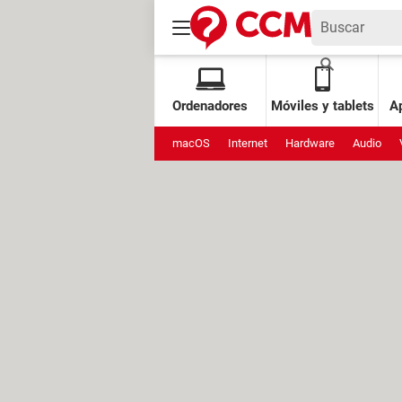
Ordenadores
Móviles y tablets
Ap
macOS
Internet
Hardware
Audio