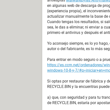
antiespías
Malwarebytes Anti-malw
en algunas web de descarga de prog
(experiencia propia), el inconvenient
actualizar manualmente la base de 
Cuando tengas los resultados, si sale
sea, le das a eliminar, ni enviar a c
primero el antivirus y después el ant
Yo aconsejo siempre, es lo yo hago,
autor o del fabricante, es lo más seg
Para entrar en modo seguro o a prueb
https://es.ccm.net/ordenadores/wi
windows-10-8-y-7/#q=iniciar+en+
Si optas por restaurar de fábrica y 
RECYCLE.BIN y la encuentras puede
a) que, con seguridad y para tu tran
de RECYCLE.BIN, estaría por apostar 