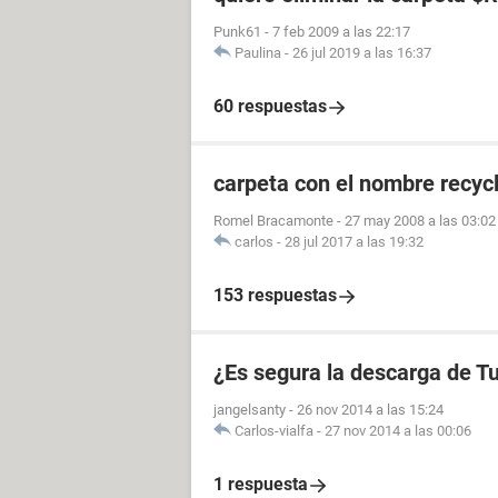
Punk61
-
7 feb 2009 a las 22:17
Paulina
-
26 jul 2019 a las 16:37
60 respuestas
carpeta con el nombre recycl
Romel Bracamonte
-
27 may 2008 a las 03:02
carlos
-
28 jul 2017 a las 19:32
153 respuestas
¿Es segura la descarga de 
jangelsanty
-
26 nov 2014 a las 15:24
Carlos-vialfa
-
27 nov 2014 a las 00:06
1 respuesta