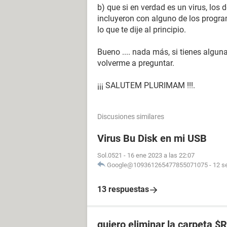
b) que si en verdad es un virus, los d
incluyeron con alguno de los progra
lo que te dije al principio.
Bueno .... nada más, si tienes algun
volverme a preguntar.
¡¡¡ SALUTEM PLURIMAM !!!.
Discusiones similares
Virus Bu Disk en mi USB
Sol.0521
-
16 ene 2023 a las 22:07
Google@109361265477855071075
-
12 s
13 respuestas
quiero eliminar la carpeta 