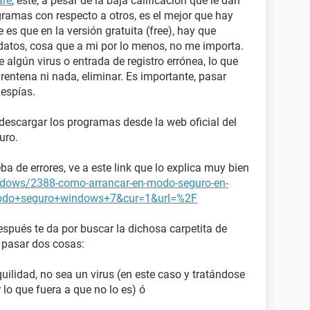
are
, este, a pesar de la baja calificación que le dan
ramas con respecto a otros, es el mejor que hay
e es que en la versión gratuita (free), hay que
datos, cosa que a mi por lo menos, no me importa.
 algún virus o entrada de registro errónea, lo que
uarentena ni nada, eliminar. Es importante, pasar
iespías.
 descargar los programas desde la web oficial del
uro.
a de errores, ve a este link que lo explica muy bien
ndows/2388-como-arrancar-en-modo-seguro-en-
modo+seguro+windows+7&cur=1&url=%2F
después te da por buscar la dichosa carpetita de
 pasar dos cosas:
quilidad, no sea un virus (en este caso y tratándose
lo que fuera a que no lo es) ó