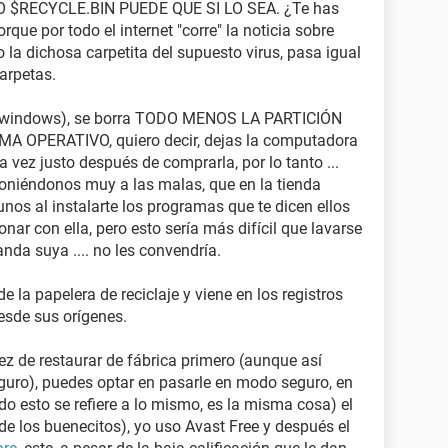
 $RECYCLE.BIN PUEDE QUE SI LO SEA. ¿Te has
que por todo el internet "corre" la noticia sobre
o la dichosa carpetita del supuesto virus, pasa igual
arpetas.
or (windows), se borra TODO MENOS LA PARTICIÓN
 OPERATIVO, quiero decir, dejas la computadora
 vez justo después de comprarla, por lo tanto ...
niéndonos muy a las malas, que en la tienda
nos al instalarte los programas que te dicen ellos
ar con ella, pero esto sería más difícil que lavarse
nda suya .... no les convendría.
 la papelera de reciclaje y viene en los registros
esde sus orígenes.
vez de restaurar de fábrica primero (aunque así
guro), puedes optar en pasarle en modo seguro, en
odo esto se refiere a lo mismo, es la misma cosa) el
de los buenecitos), yo uso Avast Free y después el