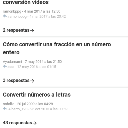
conversión videos
ramonbppg
-
4 mar 2017 a las 12:50
ramonbppg
-
4 mar 2017 a las 20:42
2 respuestas
Cómo convertir una fracción en un número
entero
Ayudamami
-
7 may 2014 a las 21:50
daa
-
12 may 2016 a las 01:15
3 respuestas
Convertir números a letras
rodolfo
-
20 jul 2009 a las 04:28
Alberto_123
-
26 oct 2013 a las 00:59
43 respuestas