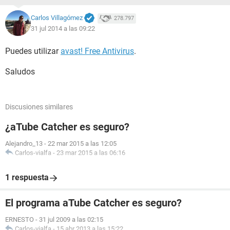
Carlos Villagómez
278.797
31 jul 2014 a las 09:22
Puedes utilizar
avast! Free Antivirus
.
Saludos
Discusiones similares
¿aTube Catcher es seguro?
Alejandro_13
-
22 mar 2015 a las 12:05
Carlos-vialfa
-
23 mar 2015 a las 06:16
1 respuesta
El programa aTube Catcher es seguro?
ERNESTO
-
31 jul 2009 a las 02:15
Carlos-vialfa
-
15 abr 2013 a las 15:22