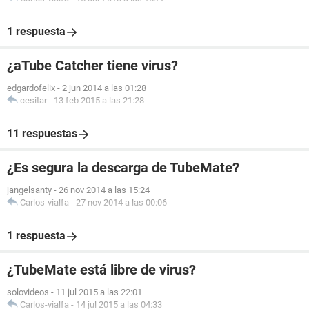
1 respuesta
¿aTube Catcher tiene virus?
edgardofelix
-
2 jun 2014 a las 01:28
cesitar
-
13 feb 2015 a las 21:28
11 respuestas
¿Es segura la descarga de TubeMate?
jangelsanty
-
26 nov 2014 a las 15:24
Carlos-vialfa
-
27 nov 2014 a las 00:06
1 respuesta
¿TubeMate está libre de virus?
solovideos
-
11 jul 2015 a las 22:01
Carlos-vialfa
-
14 jul 2015 a las 04:33