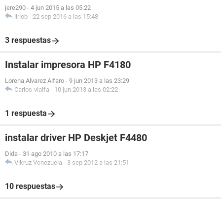
jere290
-
4 jun 2015 a las 05:22
liriob
-
22 sep 2016 a las 15:48
3 respuestas
Instalar impresora HP F4180
Lorena Alvarez Alfaro
-
9 jun 2013 a las 23:29
Carlos-vialfa
-
10 jun 2013 a las 02:22
1 respuesta
instalar driver HP Deskjet F4480
Dida
-
31 ago 2010 a las 17:17
Vikruz Venezuela
-
3 sep 2012 a las 21:51
10 respuestas