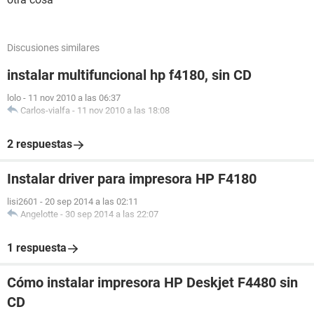
Discusiones similares
instalar multifuncional hp f4180, sin CD
lolo
-
11 nov 2010 a las 06:37
Carlos-vialfa
-
11 nov 2010 a las 18:08
2 respuestas
Instalar driver para impresora HP F4180
lisi2601
-
20 sep 2014 a las 02:11
Angelotte
-
30 sep 2014 a las 22:07
1 respuesta
Cómo instalar impresora HP Deskjet F4480 sin
CD