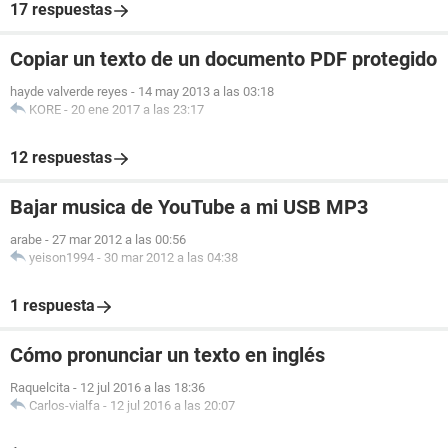
17 respuestas
Copiar un texto de un documento PDF protegido
hayde valverde reyes
-
14 may 2013 a las 03:18
KORE
-
20 ene 2017 a las 23:17
12 respuestas
Bajar musica de YouTube a mi USB MP3
arabe
-
27 mar 2012 a las 00:56
yeison1994
-
30 mar 2012 a las 04:38
1 respuesta
Cómo pronunciar un texto en inglés
Raquelcita
-
12 jul 2016 a las 18:36
Carlos-vialfa
-
12 jul 2016 a las 20:07