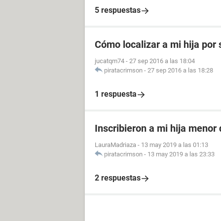
5 respuestas
Cómo localizar a mi hija por
jucatqm74
-
27 sep 2016 a las 18:04
piratacrimson
-
27 sep 2016 a las 18:28
1 respuesta
Inscribieron a mi hija menor
LauraMadriaza
-
13 may 2019 a las 01:13
piratacrimson
-
13 may 2019 a las 23:33
2 respuestas