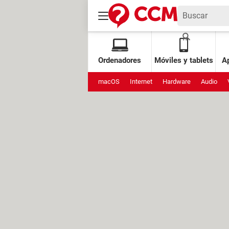
Ordenadores
Móviles y tablets
Ap
macOS
Internet
Hardware
Audio