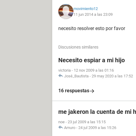
movimiento12
11 jun 2014 a las 23:09
necesito resolver esto por favor
Discusiones similares
Necesito espiar a mi hijo
victoria
-
12 nov 2009 a las 01:16
José_Bautista
-
29 may 2020 a las 17:52
16 respuestas
me jakeron la cuenta de mi h
noe
-
23 jul 2009 a las 15:15
Amuro
-
24 jul 2009 a las 15:26