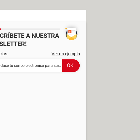
SCRÍBETE A NUESTRA
SLETTER!
cias
Ver un ejemplo