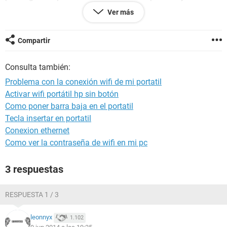
computadora y dice que mi dispositivo es: Atheros
Ver más
AR5BXB63, también descargué unos drivers para dicho
modelo pero nada, sigue igual...
http://www.subirimagenes.com/otros-centroderedes-
Compartir
8948046.html
Tengo windows XP SP3 32b
Consulta también:
De antemano gracias.
Problema con la conexión wifi de mi portatil
Activar wifi portátil hp sin botón
Como poner barra baja en el portatil
Tecla insertar en portatil
Conexion ethernet
Como ver la contraseña de wifi en mi pc
3 respuestas
RESPUESTA 1 / 3
leonnyx
1.102