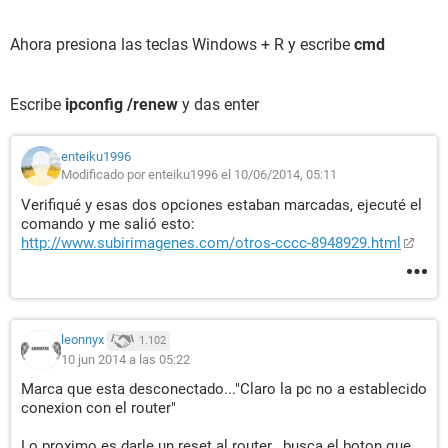
Ahora presiona las teclas Windows + R y escribe
cmd
Escribe
ipconfig /renew
y das enter
enteiku1996
Modificado por enteiku1996 el 10/06/2014, 05:11
Verifiqué y esas dos opciones estaban marcadas, ejecuté el
comando y me salió esto:
http://www.subirimagenes.com/otros-cccc-8948929.html
leonnyx
1.102
10 jun 2014 a las 05:22
Marca que esta desconectado..."Claro la pc no a establecido
conexion con el router"
Lo proximo es darle un reset al router...busca el boton que