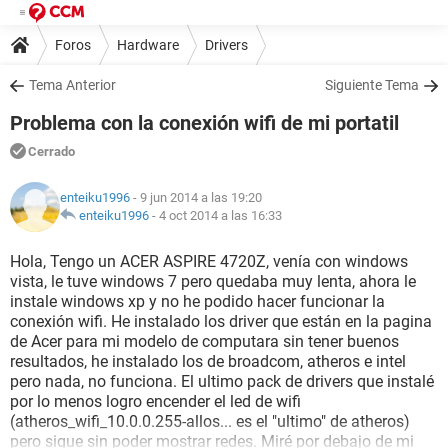
Foros
Hardware
Drivers
Tema Anterior
Siguiente Tema
Problema con la conexión wifi de mi portatil
Cerrado
enteiku1996
- 9 jun 2014 a las 19:20
enteiku1996
-
4 oct 2014 a las 16:33
Hola, Tengo un ACER ASPIRE 4720Z, venía con windows
vista, le tuve windows 7 pero quedaba muy lenta, ahora le
instale windows xp y no he podido hacer funcionar la
conexión wifi. He instalado los driver que están en la pagina
de Acer para mi modelo de computara sin tener buenos
resultados, he instalado los de broadcom, atheros e intel
pero nada, no funciona. El ultimo pack de drivers que instalé
por lo menos logro encender el led de wifi
(atheros_wifi_10.0.0.255-allos... es el "ultimo" de atheros)
pero sigue sin poder mostrar redes. Miré por debajo de mi