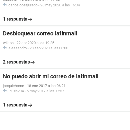
carloslopezjurado
-
28 may 2020 a las 16:04
1 respuesta
Desbloquear correo latinmail
wilson
-
22 abr 2020 a las 19:25
alessandro
-
28 sep 2020 a las 08:00
2 respuestas
No puedo abrir mi correo de latinmail
jacquiehome
-
18 ene 2017 a las 06:21
PLuis234
-
5 may 2017 a las 17:57
1 respuesta