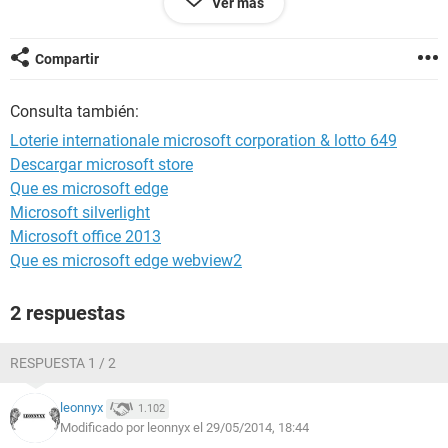
Ver más
Tel: (00225)02 10 29 72
Compartir
Consulta también:
Responsable de la Campagne
Loterie internationale microsoft corporation & lotto 649
que tancierto es y su confiabilidad.
Descargar microsoft store
mil gracias y bendiciones
Que es microsoft edge
Microsoft silverlight
Microsoft office 2013
Que es microsoft edge webview2
2 respuestas
RESPUESTA 1 / 2
leonnyx
1.102
Modificado por leonnyx el 29/05/2014, 18:44