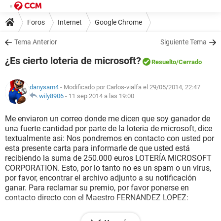
Foros
Internet
Google Chrome
Tema Anterior
Siguiente Tema
¿Es cierto loteria de microsoft?
Resuelto
/Cerrado
danysam4
- Modificado por Carlos-vialfa el 29/05/2014, 22:47
wily8906
-
11 sep 2014 a las 19:00
Me enviaron un correo donde me dicen que soy ganador de
una fuerte cantidad por parte de la loteria de microsoft, dice
textualmente asi: Nos pondremos en contacto con usted por
esta presente carta para informarle de que usted está
recibiendo la suma de 250.000 euros LOTERÍA MICROSOFT
CORPORATION. Esto, por lo tanto no es un spam o un virus,
por favor, encontrar el archivo adjunto a su notificación
ganar. Para reclamar su premio, por favor ponerse en
contacto directo con el Maestro FERNANDEZ LOPEZ:
Email: cabinet.juridique.fernandez.lopez@outlook.fr