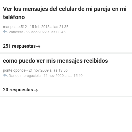
Ver los mensajes del celular de mi pareja en mi
teléfono
mariposa4512
-
15 feb 2013 a las 21:35
Vanessa
-
22 ago 2022 a las 03:45
251 respuestas
como puedo ver mis mensajes recibidos
ponteloponce
-
21 nov 2009 a las 13:56
Dariquinterogaxiola
-
11 nov 2020 a las 15:40
20 respuestas