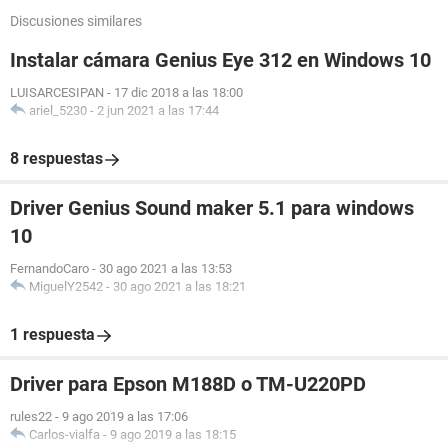
Discusiones similares
Instalar cámara Genius Eye 312 en Windows 10
LUISARCESIPAN
-
17 dic 2018 a las 18:00
ariel_5230
-
2 jun 2021 a las 17:44
8 respuestas
Driver Genius Sound maker 5.1 para windows
10
FernandoCaro
-
30 ago 2021 a las 13:53
MiguelY2542
-
30 ago 2021 a las 18:21
1 respuesta
Driver para Epson M188D o TM-U220PD
rules22
-
9 ago 2019 a las 17:06
Carlos-vialfa
-
9 ago 2019 a las 18:15