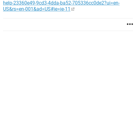
help-23360e49-9cd3-4dda-ba52-705336cc0de2?ui=en-
US&rs=en-001&ad=US#ie=ie-11