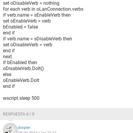
set oDisableVerb = nothing
for each verb in oLanConnection.verbs
if verb.name = sEnableVerb then
set oEnableVerb = verb
bEnabled = false
end if
if verb.name = sDisableVerb then
set oDisableVerb = verb
end if
next
if bEnabled then
oDisableVerb.DoIt()
else
oEnableVerb.DoIt
end if
wscript.sleep 500
RESPUESTA 4 / 8
donpier
18 abr 2014 a las 21:12