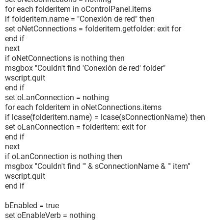
for each folderitem in oControlPanel.items
if folderitem.name = "Conexión de red" then
set oNetConnections = folderitem.getfolder: exit for
end if
next
if oNetConnections is nothing then
msgbox "Couldn't find 'Conexión de red' folder"
wscript.quit
end if
set oLanConnection = nothing
for each folderitem in oNetConnections.items
if lcase(folderitem.name) = lcase(sConnectionName) then
set oLanConnection = folderitem: exit for
end if
next
if oLanConnection is nothing then
msgbox "Couldn't find '" & sConnectionName & "' item"
wscript.quit
end if
bEnabled = true
set oEnableVerb = nothing