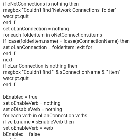
if oNetConnections is nothing then
msgbox "Couldn't find 'Network Connections' folder"
wscript.quit
end if
set oLanConnection = nothing
for each folderitem in oNetConnections.items
if lcase(folderitem.name) = lcase(sConnectionName) then
set oLanConnection = folderitem: exit for
end if
next
if oLanConnection is nothing then
msgbox "Couldn't find '" & sConnectionName & "' item"
wscript.quit
end if
bEnabled = true
set oEnableVerb = nothing
set oDisableVerb = nothing
for each verb in oLanConnection.verbs
if verb.name = sEnableVerb then
set oEnableVerb = verb
bEnabled = false