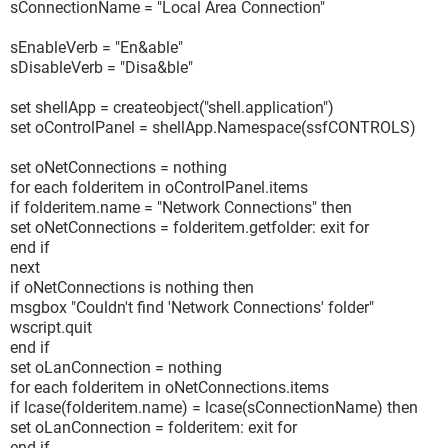
sConnectionName = "Local Area Connection"
sEnableVerb = "En&able"
sDisableVerb = "Disa&ble"
set shellApp = createobject("shell.application")
set oControlPanel = shellApp.Namespace(ssfCONTROLS)
set oNetConnections = nothing
for each folderitem in oControlPanel.items
if folderitem.name = "Network Connections" then
set oNetConnections = folderitem.getfolder: exit for
end if
next
if oNetConnections is nothing then
msgbox "Couldn't find 'Network Connections' folder"
wscript.quit
end if
set oLanConnection = nothing
for each folderitem in oNetConnections.items
if lcase(folderitem.name) = lcase(sConnectionName) then
set oLanConnection = folderitem: exit for
end if