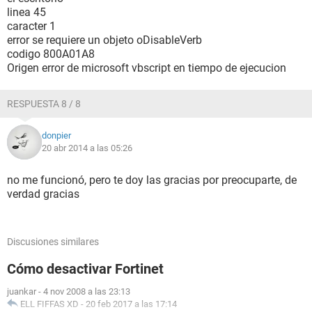
linea 45
caracter 1
error se requiere un objeto oDisableVerb
codigo 800A01A8
Origen error de microsoft vbscript en tiempo de ejecucion
RESPUESTA 8 / 8
donpier
20 abr 2014 a las 05:26
no me funcionó, pero te doy las gracias por preocuparte, de
verdad gracias
Discusiones similares
Cómo desactivar Fortinet
juankar
-
4 nov 2008 a las 23:13
ELL FIFFAS XD
-
20 feb 2017 a las 17:14