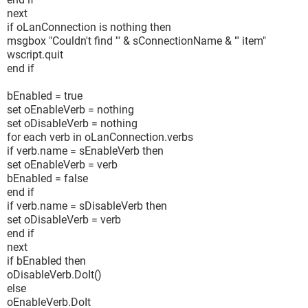
next
if oLanConnection is nothing then
msgbox "Couldn't find '" & sConnectionName & "' item"
wscript.quit
end if
bEnabled = true
set oEnableVerb = nothing
set oDisableVerb = nothing
for each verb in oLanConnection.verbs
if verb.name = sEnableVerb then
set oEnableVerb = verb
bEnabled = false
end if
if verb.name = sDisableVerb then
set oDisableVerb = verb
end if
next
if bEnabled then
oDisableVerb.DoIt()
else
oEnableVerb.DoIt