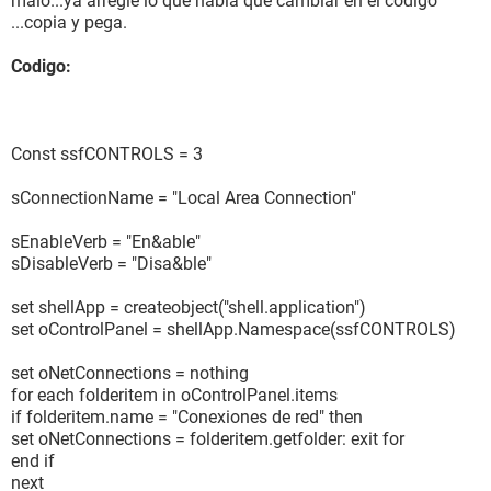
malo...ya arregle lo que habia que cambiar en el codigo
...copia y pega.
Codigo:
Const ssfCONTROLS = 3
sConnectionName = "Local Area Connection"
sEnableVerb = "En&able"
sDisableVerb = "Disa&ble"
set shellApp = createobject("shell.application")
set oControlPanel = shellApp.Namespace(ssfCONTROLS)
set oNetConnections = nothing
for each folderitem in oControlPanel.items
if folderitem.name = "Conexiones de red" then
set oNetConnections = folderitem.getfolder: exit for
end if
next