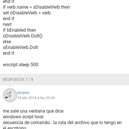
end if
if verb.name = sDisableVerb then
set oDisableVerb = verb
end if
next
if bEnabled then
oDisableVerb.DoIt()
else
oEnableVerb.DoIt
end if
wscript.sleep 500
RESPUESTA 7 / 8
donpier
18 abr 2014 a las 23:43
me sale una ventana que dice
windows script host
secuencia de comando.. la ruta del archivo que lo tengo en
el escritorio