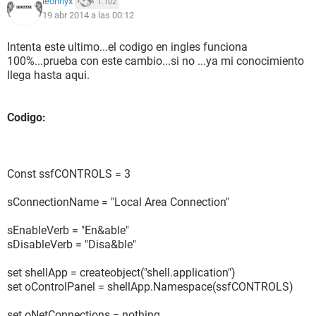
leonnyx
1.102
19 abr 2014 a las 00:12
Intenta este ultimo...el codigo en ingles funciona
100%...prueba con este cambio...si no ...ya mi conocimiento
llega hasta aqui.
Codigo:
Const ssfCONTROLS = 3
sConnectionName = "Local Area Connection"
sEnableVerb = "En&able"
sDisableVerb = "Disa&ble"
set shellApp = createobject("shell.application")
set oControlPanel = shellApp.Namespace(ssfCONTROLS)
set oNetConnections = nothing