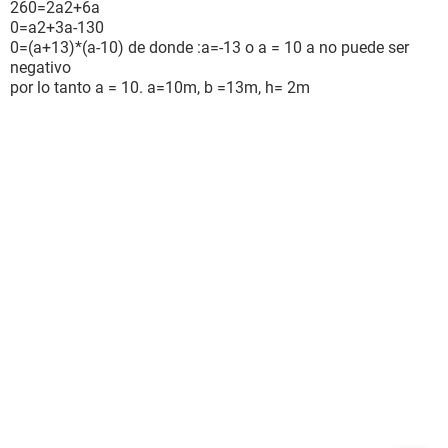
260=2a2+6a
0=a2+3a-130
0=(a+13)*(a-10) de donde :a=-13 o a = 10 a no puede ser
negativo
por lo tanto a = 10. a=10m, b =13m, h= 2m