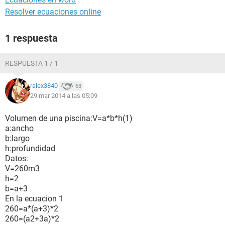
Resolver ecuaciones online
1 respuesta
RESPUESTA 1 / 1
ralex3840
63
29 mar 2014 a las 05:09
Volumen de una piscina:V=a*b*h(1)
a:ancho
b:largo
h:profundidad
Datos:
V=260m3
h=2
b=a+3
En la ecuacion 1
260=a*(a+3)*2
260=(a2+3a)*2