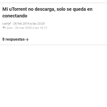
Mi uTorrent no descarga, solo se queda en
conectando
camyf
-
26 feb 2014 a las 23:20
juan
-
26 mar 2020 a las 18:12
8 respuestas