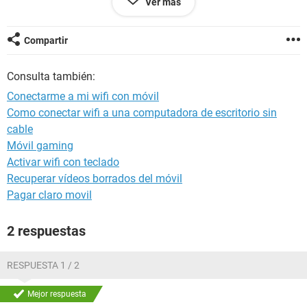
Ver más
es por no saber usarlo o que no es la herramienta adecuada.
Tienen alguna idea de como poder solucionarlo?. A poder
ser que no sea de gastar mucho dinero que estoy en paro....
Compartir
Muchas gracias y espero que me explicase lo mejor posible.
Un saludo
Consulta también:
Conectarme a mi wifi con móvil
Como conectar wifi a una computadora de escritorio sin
cable
Móvil gaming
Activar wifi con teclado
Recuperar vídeos borrados del móvil
Pagar claro movil
2 respuestas
RESPUESTA 1 / 2
Mejor respuesta