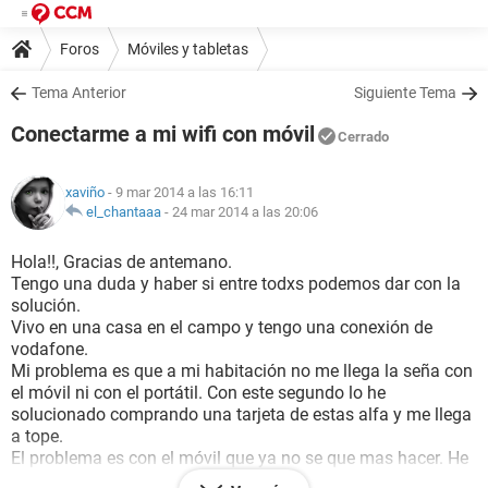
Foros
Móviles y tabletas
Tema Anterior
Siguiente Tema
Conectarme a mi wifi con móvil
Cerrado
xaviño
- 9 mar 2014 a las 16:11
el_chantaaa
-
24 mar 2014 a las 20:06
Hola!!, Gracias de antemano.
Tengo una duda y haber si entre todxs podemos dar con la
solución.
Vivo en una casa en el campo y tengo una conexión de
vodafone.
Mi problema es que a mi habitación no me llega la seña con
el móvil ni con el portátil. Con este segundo lo he
solucionado comprando una tarjeta de estas alfa y me llega
a tope.
El problema es con el móvil que ya no se que mas hacer. He
probado con el programa este connectify hospot y no se si