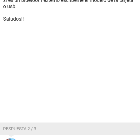
si es un bluetooth externo escribeme el modelo de la tarjeta
o usb.
Saludos!!
RESPUESTA 2 / 3