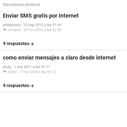
Discusiones similares
Enviar SMS gratis por Internet
anitaponce
-
23 sep 2015 a las 01:43
amiguis
-
27 nov 2016 a las 02:28
4 respuestas
como enviar mensajes a claro desde internet
jessy
-
1 ene 2011 a las 07:17
jaime
-
7 mar 2018 a las 03:12
4 respuestas