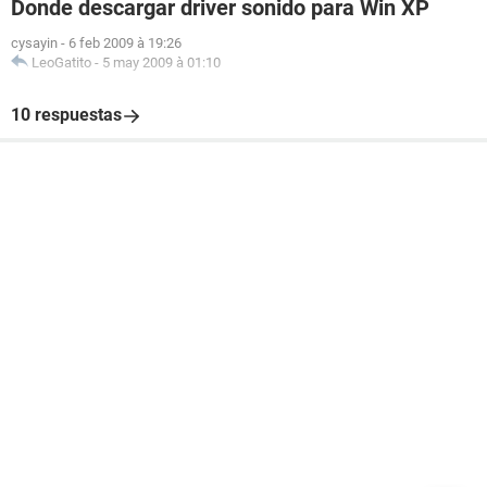
Donde descargar driver sonido para Win XP
cysayin
-
6 feb 2009 à 19:26
LeoGatito
-
5 may 2009 à 01:10
10 respuestas