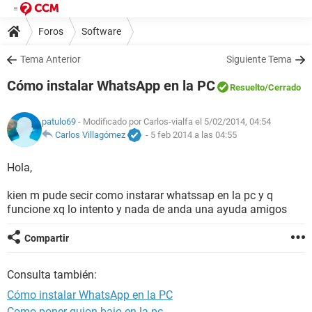
Foros
Software
Tema Anterior
Siguiente Tema
Cómo instalar WhatsApp en la PC
Resuelto
/Cerrado
patulo69
- Modificado por Carlos-vialfa el 5/02/2014, 04:54
Carlos Villagómez
-
5 feb 2014 a las 04:55
Hola,
kien m pude secir como instarar whatssap en la pc y q
funcione xq lo intento y nada de anda una ayuda amigos
Compartir
Consulta también:
Cómo instalar WhatsApp en la PC
Como poner guion bajo en la pc