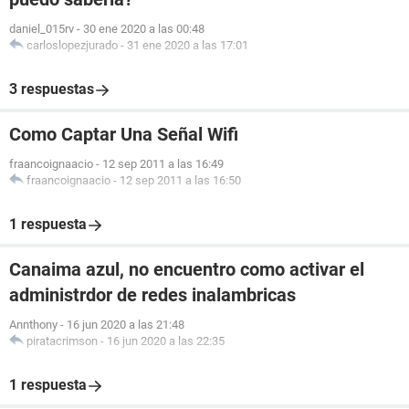
daniel_015rv
-
30 ene 2020 a las 00:48
carloslopezjurado
-
31 ene 2020 a las 17:01
3 respuestas
Como Captar Una Señal Wifi
fraancoignaacio
-
12 sep 2011 a las 16:49
fraancoignaacio
-
12 sep 2011 a las 16:50
1 respuesta
Canaima azul, no encuentro como activar el
administrdor de redes inalambricas
Annthony
-
16 jun 2020 a las 21:48
piratacrimson
-
16 jun 2020 a las 22:35
1 respuesta