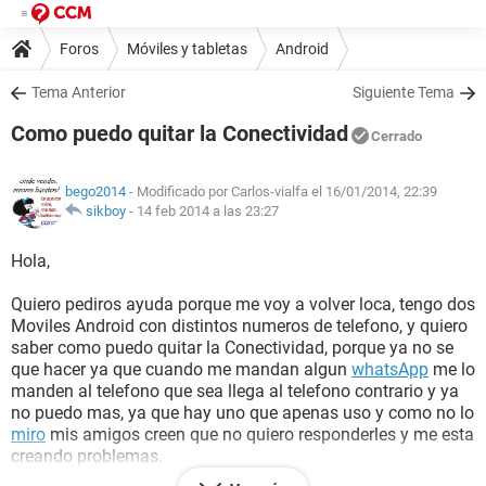
Foros
Móviles y tabletas
Android
Tema Anterior
Siguiente Tema
Como puedo quitar la Conectividad
Cerrado
bego2014
- Modificado por Carlos-vialfa el 16/01/2014, 22:39
sikboy
-
14 feb 2014 a las 23:27
Hola,
Quiero pediros ayuda porque me voy a volver loca, tengo dos
Moviles Android con distintos numeros de telefono, y quiero
saber como puedo quitar la Conectividad, porque ya no se
que hacer ya que cuando me mandan algun
whatsApp
me lo
manden al telefono que sea llega al telefono contrario y ya
no puedo mas, ya que hay uno que apenas uso y como no lo
miro
mis amigos creen que no quiero responderles y me esta
creando problemas.
Os agradezco en el alma si me podeis ayudar. Un gran