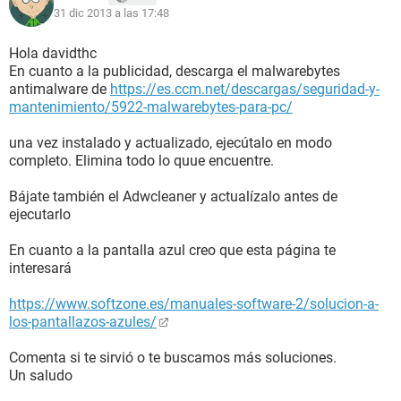
31 dic 2013 a las 17:48
Archivos que ayudan a describir el problema:
C:\Windows\Minidump\123113-19344-01.dmp
C:\Users\David\AppData\Local\Temp\WER-63976-
Hola davidthc
0.sysdata.xml
En cuanto a la publicidad, descarga el malwarebytes
antimalware de
https://es.ccm.net/descargas/seguridad-y-
Agradeceria mucho su ayuda por que esto me trae de
mantenimiento/5922-malwarebytes-para-pc/
cabeza, asi que nada un saludo y gracias.
una vez instalado y actualizado, ejecútalo en modo
completo. Elimina todo lo quue encuentre.
Bájate también el Adwcleaner y actualízalo antes de
ejecutarlo
En cuanto a la pantalla azul creo que esta página te
interesará
https://www.softzone.es/manuales-software-2/solucion-a-
los-pantallazos-azules/
Comenta si te sirvió o te buscamos más soluciones.
Un saludo