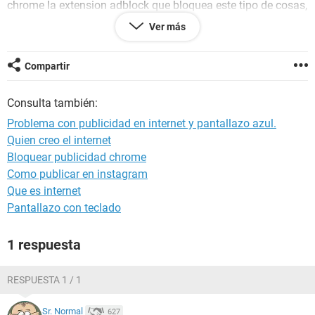
chrome la extension adblock que bloquea este tipo de cosas,
he usado superantiespiware y ya no se que mas hacer, no
Ver más
tengo manera de solucionarlo.
La otra pregunta es que de vez en cuando jugando al
battlefield3 se me congela y al parecer en el informe de
Compartir
windows es un pantallazo azul, pero no se de que puede ser,
aqui dejo el informe:
Consulta también:
Firma con problemas:
Problema con publicidad en internet y pantallazo azul.
Nombre del evento de problema: BlueScreen
Quien creo el internet
Versión del sistema operativo: 6.1.7601.2.1.0.768.3
Bloquear publicidad chrome
Id. de configuración regional: 3082
Como publicar en instagram
Información adicional del problema:
Que es internet
BCCode: 116
Pantallazo con teclado
BCP1: FFFFFA8004A49010
BCP2: FFFFF88002C4EE5C
1 respuesta
BCP3: 0000000000000000
BCP4: 0000000000000002
OS Version: 6_1_7601
RESPUESTA 1 / 1
Service Pack: 1_0
Product: 768_1
Sr. Normal
627