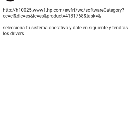
http://h10025.www1.hp.com/ewfrf/wc/softwareCategory?
cc=cl&dlc=es&lc=es&product=4181768&task=&
selecciona tu sistema operativo y dale en siguiente y tendras
los drivers