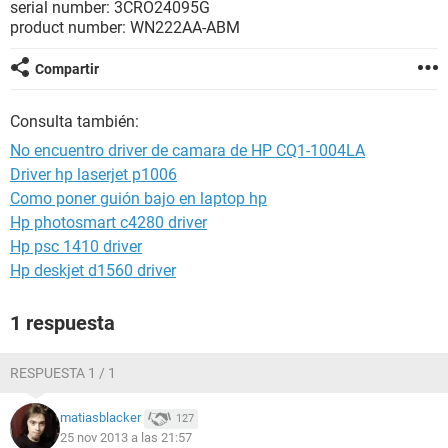
serial number: 3CRO24095G
product number: WN222AA-ABM
Compartir
Consulta también:
No encuentro driver de camara de HP CQ1-1004LA
Driver hp laserjet p1006
Como poner guión bajo en laptop hp
Hp photosmart c4280 driver
Hp psc 1410 driver
Hp deskjet d1560 driver
1 respuesta
RESPUESTA 1 / 1
matiasblacker
127
25 nov 2013 a las 21:57