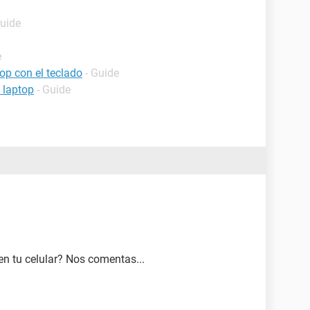
Guide
e
op con el teclado
- Guide
i laptop
- Guide
en tu celular? Nos comentas...