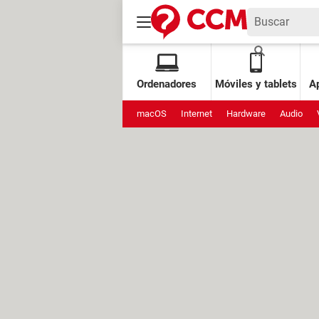
Ordenadores
Móviles y tablets
Ap
macOS
Internet
Hardware
Audio