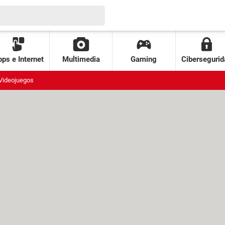
ps e Internet
Multimedia
Gaming
Cibersegurid
Videojuegos