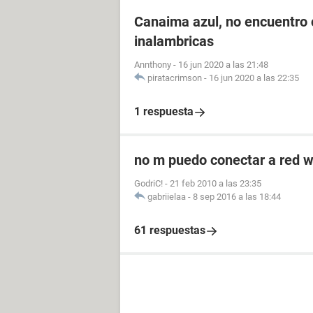
Canaima azul, no encuentro 
inalambricas
Annthony
-
16 jun 2020 a las 21:48
piratacrimson
-
16 jun 2020 a las 22:35
1 respuesta
no m puedo conectar a red w
GodriC!
-
21 feb 2010 a las 23:35
gabriielaa
-
8 sep 2016 a las 18:44
61 respuestas