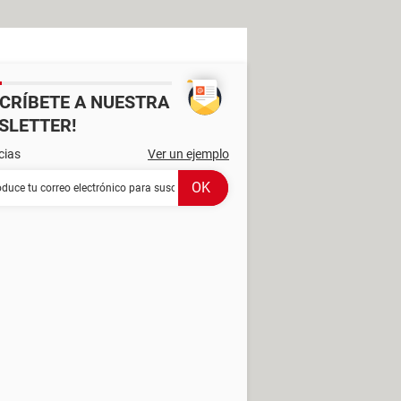
SCRÍBETE A NUESTRA
SLETTER!
cias
Ver un ejemplo