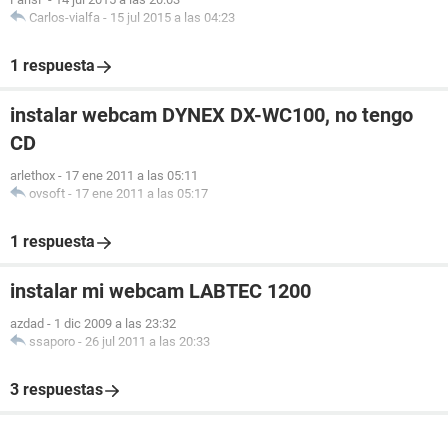
Carlos-vialfa
-
15 jul 2015 a las 04:23
1 respuesta
instalar webcam DYNEX DX-WC100, no tengo
CD
arlethox
-
17 ene 2011 a las 05:11
ovsoft
-
17 ene 2011 a las 05:17
1 respuesta
instalar mi webcam LABTEC 1200
azdad
-
1 dic 2009 a las 23:32
ssaporo
-
26 jul 2011 a las 20:33
3 respuestas