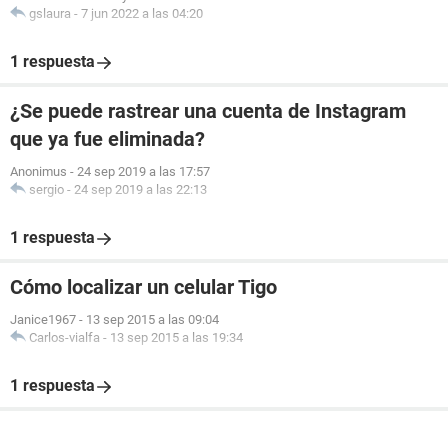
gslaura
-
7 jun 2022 a las 04:20
1 respuesta
¿Se puede rastrear una cuenta de Instagram
que ya fue eliminada?
Anonimus
-
24 sep 2019 a las 17:57
sergio
-
24 sep 2019 a las 22:13
1 respuesta
Cómo localizar un celular Tigo
Janice1967
-
13 sep 2015 a las 09:04
Carlos-vialfa
-
13 sep 2015 a las 19:34
1 respuesta