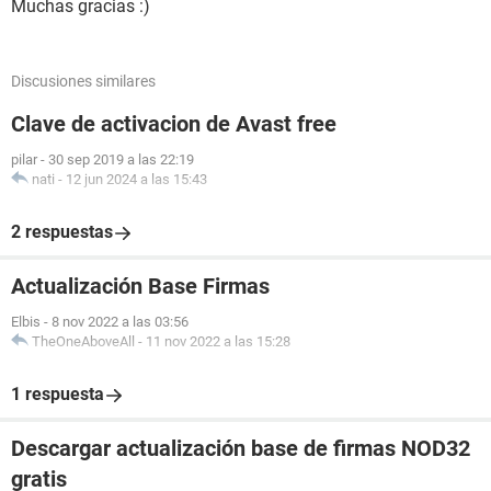
Muchas gracias :)
Discusiones similares
Clave de activacion de Avast free
pilar
-
30 sep 2019 a las 22:19
nati
-
12 jun 2024 a las 15:43
2 respuestas
Actualización Base Firmas
Elbis
-
8 nov 2022 a las 03:56
TheOneAboveAll
-
11 nov 2022 a las 15:28
1 respuesta
Descargar actualización base de firmas NOD32
gratis