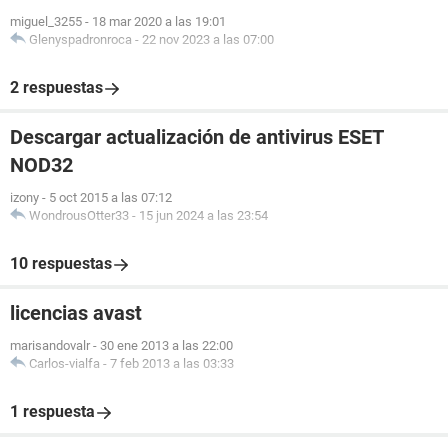
miguel_3255
-
18 mar 2020 a las 19:01
Glenyspadronroca
-
22 nov 2023 a las 07:00
2 respuestas
Descargar actualización de antivirus ESET
NOD32
izony
-
5 oct 2015 a las 07:12
WondrousOtter33
-
15 jun 2024 a las 23:54
10 respuestas
licencias avast
marisandovalr
-
30 ene 2013 a las 22:00
Carlos-vialfa
-
7 feb 2013 a las 03:33
1 respuesta