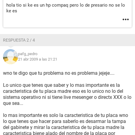
hola tio si ke es un hp compaq pero lo de presario no se lo
Dispositivos de entrada:
ke es
Teclado Teclado estándar de 101/102 teclas o Microsoft
Natural PS/2 Keyboard
Ratón Mouse compatible con HID
RESPUESTA 2 / 4
Red:
Tarjeta de Red NVIDIA nForce Networking Controller
(192.168.1.33)
pafg_pedro
21 abr 2009 a las 21:21
Dispositivos:
Impresora Microsoft Office Document Image Writer
wno te digo que tu problema no es problema jejeje....
Dispositivos USB Dispositivo de almacenamiento masivo
USB
Lo unico que tenes que saber y lo mas importante es la
Dispositivos USB Dispositivo de interfaz humana USB
caracteristica de tu placa madre eso es lo unico no lo del
Dispositivos USB Trust WB-1400T Webcam #3
sistema operativo ni si tiene live mesenger o directx XXX o lo
que sea...
--------[ Debug - PCI ]--------------------------------------------------------------------------
lo mas importante es solo la caracteristica de tu placa wno
-----------------------
lo que tenes que hacer para saberlo es desarmar la tampa
del gabinete y mirar la caracteristica de tu placa madre la
B00 D00 F00: Controlador PCI de RAM estándar [NoDB]
caracteristica biene alado del nombre de la placa por