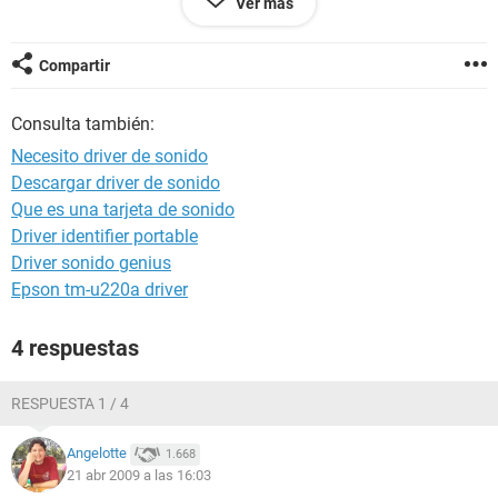
Ver más
Ordenador XP-6C784D03919E
Generador UNO
Sistema operativo Microsoft Windows XP Professional
Compartir
5.1.2600 (WinXP Retail)
Fecha 2009-04-21
Consulta también:
Hora 00:36
Necesito driver de sonido
Descargar driver de sonido
--------[ Resumen ]------------------------------------------------------------------------------
Que es una tarjeta de sonido
-----------------------
Driver identifier portable
Ordenador:
Driver sonido genius
Sistema operativo Microsoft Windows XP Professional
Epson tm-u220a driver
Service Pack del Sistema Operativo Service Pack 3
DirectX 4.09.00.0904 (DirectX 9.0c)
4 respuestas
Nombre del sistema XP-6C784D03919E
Nombre de usuario UNO
RESPUESTA 1 / 4
Placa base:
Tipo de procesador Unknown, 2100 MHz
Angelotte
1.668
Nombre de la Placa Base Desconocido
21 abr 2009 a las 16:03
Chipset de la Placa Base Desconocido