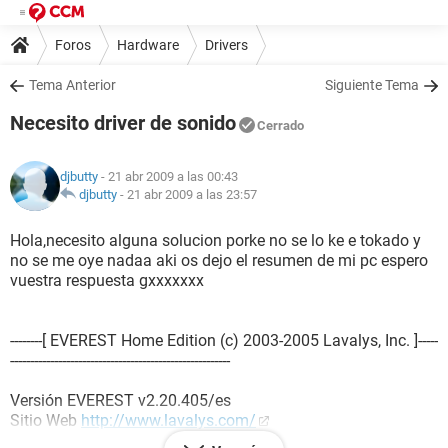
Foros
Hardware
Drivers
Tema Anterior
Siguiente Tema
Necesito driver de sonido
Cerrado
djbutty
- 21 abr 2009 a las 00:43
djbutty
-
21 abr 2009 a las 23:57
Hola,necesito alguna solucion porke no se lo ke e tokado y
no se me oye nadaa aki os dejo el resumen de mi pc espero
vuestra respuesta gxxxxxxx
--------[ EVEREST Home Edition (c) 2003-2005 Lavalys, Inc. ]-----
-------------------------------------------------------
Versión EVEREST v2.20.405/es
Sitio Web
http://www.lavalys.com/
Tipo de informe Informe rápido