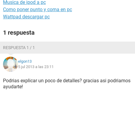
Musica de ipod a pc
Como poner punto y coma en pc
Wattpad descargar pc
1 respuesta
RESPUESTA 1 / 1
elgon13
5 jul 2013 a las 23:11
Podrias explicar un poco de detalles? gracias asi podriamos
ayudarte!