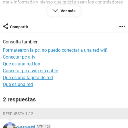
me e informado y pienso que quizás sean los controladores
pero muchos me an dicho que no es la versión correcta asi
Ver más
como otros se an instalado pero no veo ningun cambio,
descargue everest recomendado y dice en la red que
Compartir
red->red de windows->
Microsoft Virtual WiFi Miniport Adapter
Consulta también:
MT882
Realtek PCIe GBE Family Controller
Formatearon la pc, no puedo conectar a una red wifi
Realtek RTL8188CE Wireless LAN 802.11n COMBO PCI-E NIC
Conectar pc a tv
Que es una red lan
y
Conectar pc a wifi sin cable
Campo Valor
Que es una tarjeta de red
Propiedades de la placa de red
Que es una red
Placa de red Realtek RTL8188CE Wireless LAN 802.11n
COMBO PCI-E NIC
2 respuestas
Tipo de interfaz 802.11 Wireless Ethernet
Dirección física 00-08-CA-F7-30-C6
Nombre de la conexión Conexión de red inalámbrica
RESPUESTA 1 / 2
MTU 1500 bytes
Bytes recibidos 0
danndaniel
120
Bytes enviados 0