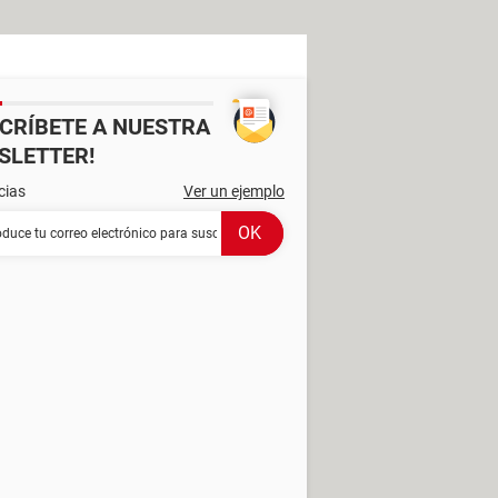
SCRÍBETE A NUESTRA
SLETTER!
cias
Ver un ejemplo