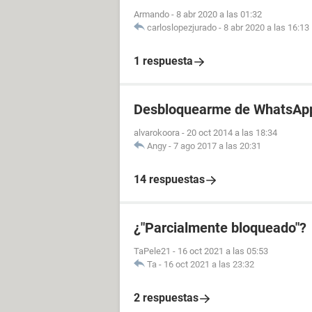
Armando
-
8 abr 2020 a las 01:32
carloslopezjurado
-
8 abr 2020 a las 16:13
1 respuesta
Desbloquearme de WhatsAp
alvarokoora
-
20 oct 2014 a las 18:34
Angy
-
7 ago 2017 a las 20:31
14 respuestas
¿"Parcialmente bloqueado"?
TaPele21
-
16 oct 2021 a las 05:53
Ta
-
16 oct 2021 a las 23:32
2 respuestas