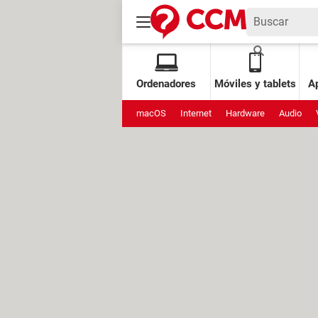
Ordenadores
Móviles y tablets
Ap
macOS
Internet
Hardware
Audio