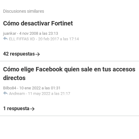
Discusiones similares
Cómo desactivar Fortinet
juankar
-
4 nov 2008 a las 23:13
ELL FIFFAS XD
-
20 feb 2017 a las 17:14
42 respuestas
Cómo elige Facebook quien sale en tus accesos
directos
Bilbo84
-
10 ene 2022 a las 01:31
Andream
-
11 may 2022 a las 21:17
1 respuesta