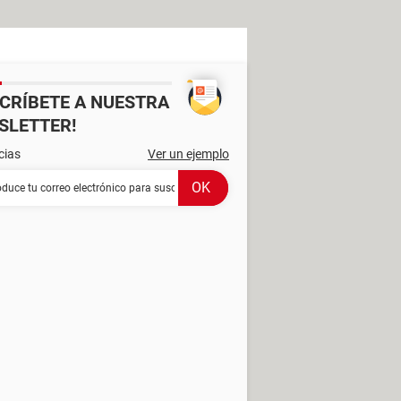
SCRÍBETE A NUESTRA
SLETTER!
cias
Ver un ejemplo