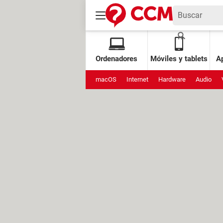
Ordenadores
Móviles y tablets
Ap
macOS
Internet
Hardware
Audio