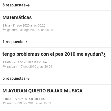
3 respuestas
Matemáticas
Silvia
-
31 ago 2020 a las 00:20
gslaura
-
31 ago 2020 a las 05:28
1 respuesta
tengo problemas con el pes 2010 me ayudan?¿
lUIsIN
-
25 ago 2010 a las 23:54
rayban
-
17 sep 2010 a las 20:04
5 respuestas
M AYUDAN QUIERO BAJAR MUSICA
matiis
-
29 nov 2015 a las 14:52
matiis
-
29 nov 2015 a las 15:03