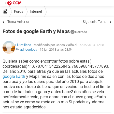
Foros
Internet
Tema Anterior
Siguiente Tema
Fotos de google Earth y Maps
Cerrado
El Sotillano
- Modificado por Carlos-vialfa el 16/06/2013, 17:38
adricordoba
-
19 jun 2013 a las 23:54
Quisiera saber como encontrar fotos sobre estas(
coordenadas)41.678704134222684,2.7686968445777893.
Del año 2010 para atrás ya que en las actuales fotos de
google Earth
y Maps me salen con las fotos de dos años
para acá y yo las quiero para del año 2010 para abajo.El
motivo es un trozo de tierra que un vecino ha hecho el limite
como le ha dado la gana y antes hace2 dos años se veía
perfectamente recto, pero ahora con el nuevo googleEarth
actual se ve como se mete en lo mio.Si podeis ayudarme
hos estaría agradecidos