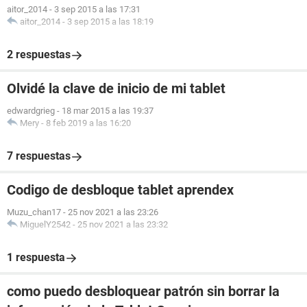
aitor_2014
-
3 sep 2015 a las 17:31
aitor_2014
-
3 sep 2015 a las 18:19
2 respuestas
Olvidé la clave de inicio de mi tablet
edwardgrieg
-
18 mar 2015 a las 19:37
Mery
-
8 feb 2019 a las 16:20
7 respuestas
Codigo de desbloque tablet aprendex
Muzu_chan17
-
25 nov 2021 a las 23:26
MiguelY2542
-
25 nov 2021 a las 23:32
1 respuesta
como puedo desbloquear patrón sin borrar la