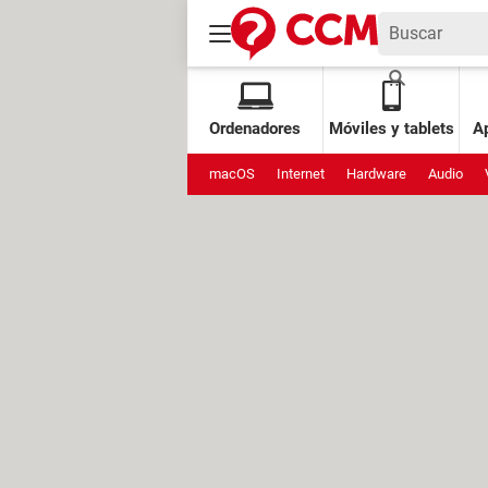
Ordenadores
Móviles y tablets
Ap
macOS
Internet
Hardware
Audio