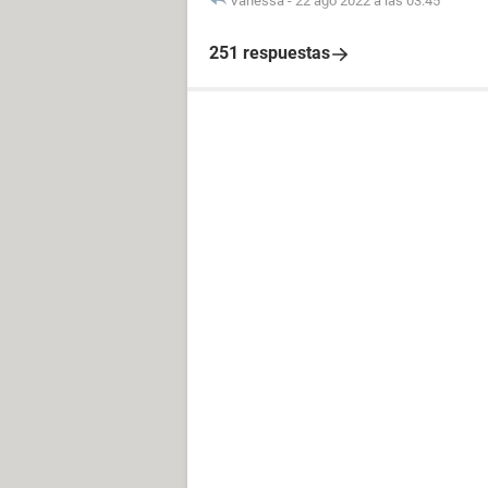
Vanessa
-
22 ago 2022 a las 03:45
251 respuestas