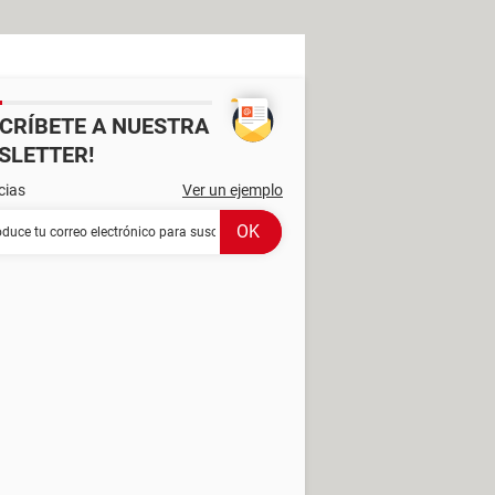
SCRÍBETE A NUESTRA
SLETTER!
cias
Ver un ejemplo