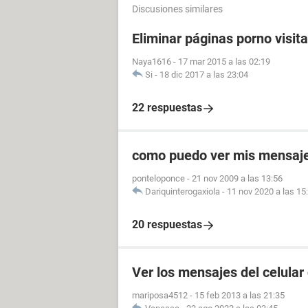
Discusiones similares
Eliminar páginas porno visit
Naya1616
-
17 mar 2015 a las 02:19
Si
-
18 dic 2017 a las 23:04
22 respuestas
como puedo ver mis mensaje
ponteloponce
-
21 nov 2009 a las 13:56
Dariquinterogaxiola
-
11 nov 2020 a las 15
20 respuestas
Ver los mensajes del celular
mariposa4512
-
15 feb 2013 a las 21:35