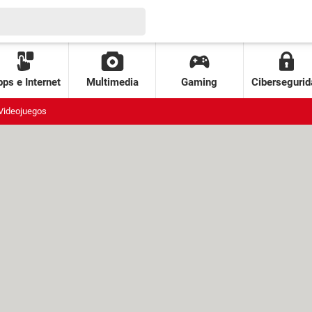
ps e Internet
Multimedia
Gaming
Cibersegurid
Videojuegos