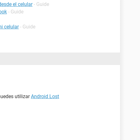
esde el celular
- Guide
ook
- Guide
i celular
- Guide
puedes utilizar
Android Lost