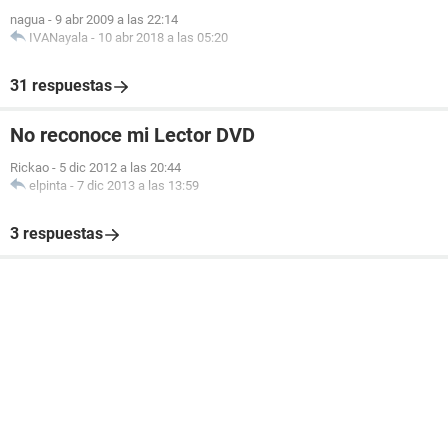
nagua
-
9 abr 2009 a las 22:14
IVANayala
-
10 abr 2018 a las 05:20
31 respuestas
No reconoce mi Lector DVD
Rickao
-
5 dic 2012 a las 20:44
elpinta
-
7 dic 2013 a las 13:59
3 respuestas