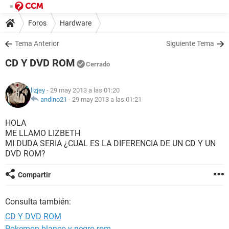
Foros
Hardware
Tema Anterior
Siguiente Tema
CD Y DVD ROM
Cerrado
lizjey
- 29 may 2013 a las 01:20
andino21
-
29 may 2013 a las 01:21
HOLA
ME LLAMO LIZBETH
MI DUDA SERIA ¿CUAL ES LA DIFERENCIA DE UN CD Y UN
DVD ROM?
Compartir
Consulta también:
CD Y DVD ROM
Pokemon blanco y negro rom