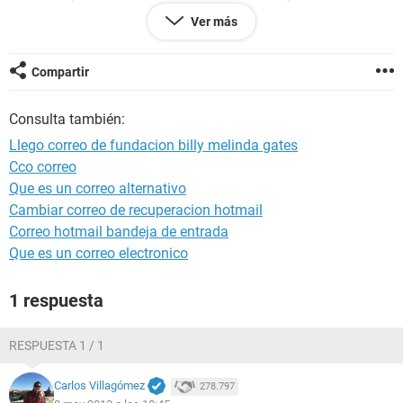
el valor de
Ver más
$750,000.00 Dólares estadounidenses, para la elevación de
su bienestar
total y la de su entorno.
Compartir
El programa de esté año se celebró en Mumbai - India, en
Consulta también:
conjunciones con
Microsoft - la foundación del Bill y Melinda Gates.
Llego correo de fundacion billy melinda gates
Cco correo
La Fundación Bill y Melinda Gates es una organización sin
Que es un correo alternativo
ánimo de lucro y
la fundación privada operada transparente más grande en el
Cambiar correo de recuperacion hotmail
mundo,
Correo hotmail bandeja de entrada
impulsada para ayudar a mejorar la vida
Que es un correo electronico
1 respuesta
RESPUESTA 1 / 1
Carlos Villagómez
278.797