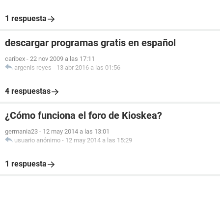
1 respuesta
descargar programas gratis en español
caribex
-
22 nov 2009 a las 17:11
argenis reyes
-
13 abr 2016 a las 01:56
4 respuestas
¿Cómo funciona el foro de Kioskea?
germania23
-
12 may 2014 a las 13:01
usuario anónimo
-
12 may 2014 a las 15:29
1 respuesta