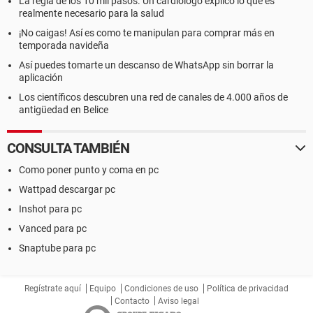
La regla de los 10 mil pasos. Un cardiólogo explicó lo que es
realmente necesario para la salud
¡No caigas! Así es como te manipulan para comprar más en
temporada navideña
Así puedes tomarte un descanso de WhatsApp sin borrar la
aplicación
Los científicos descubren una red de canales de 4.000 años de
antigüedad en Belice
CONSULTA TAMBIÉN
Como poner punto y coma en pc
Wattpad descargar pc
Inshot para pc
Vanced para pc
Snaptube para pc
Regístrate aquí
Equipo
Condiciones de uso
Política de privacidad
Contacto
Aviso legal