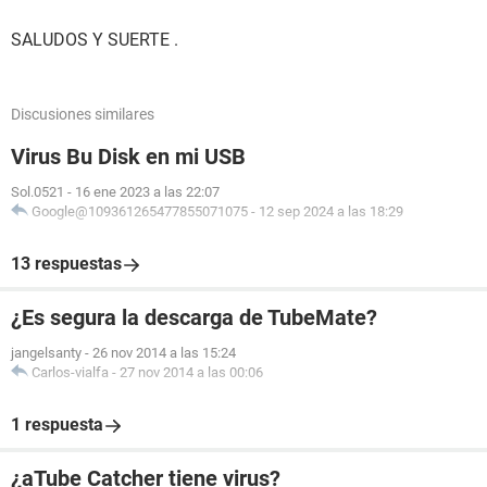
SALUDOS Y SUERTE .
Discusiones similares
Virus Bu Disk en mi USB
Sol.0521
-
16 ene 2023 a las 22:07
Google@109361265477855071075
-
12 sep 2024 a las 18:29
13 respuestas
¿Es segura la descarga de TubeMate?
jangelsanty
-
26 nov 2014 a las 15:24
Carlos-vialfa
-
27 nov 2014 a las 00:06
1 respuesta
¿aTube Catcher tiene virus?