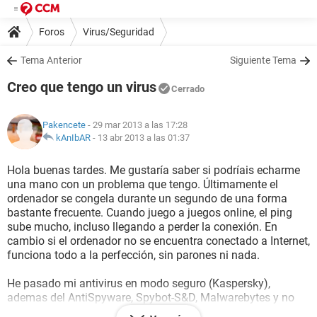
Foros
Virus/Seguridad
Tema Anterior
Siguiente Tema
Creo que tengo un virus
Cerrado
Pakencete
- 29 mar 2013 a las 17:28
kAnIbAR
-
13 abr 2013 a las 01:37
Hola buenas tardes. Me gustaría saber si podríais echarme
una mano con un problema que tengo. Últimamente el
ordenador se congela durante un segundo de una forma
bastante frecuente. Cuando juego a juegos online, el ping
sube mucho, incluso llegando a perder la conexión. En
cambio si el ordenador no se encuentra conectado a Internet,
funciona todo a la perfección, sin parones ni nada.
He pasado mi antivirus en modo seguro (Kaspersky),
ademas del AntiSpyware, Spybot-S&D, Malwarebytes y no
han encontrado nada, a parte de Adwares.