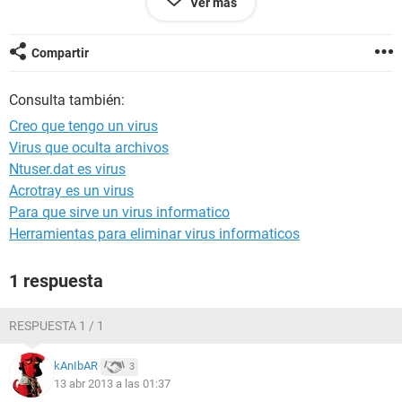
Ver más
Existe alguna otra forma de buscar algo que pueda estar
metido en mi pc y no logre encontrar? Gracias de antemano.
Compartir
Consulta también:
Creo que tengo un virus
Virus que oculta archivos
Ntuser.dat es virus
Acrotray es un virus
Para que sirve un virus informatico
Herramientas para eliminar virus informaticos
1 respuesta
RESPUESTA 1 / 1
kAnIbAR
3
13 abr 2013 a las 01:37