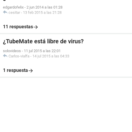
edgardofelix
-
2 jun 2014 a las 01:28
cesitar
-
13 feb 2015 a las 21:28
11 respuestas
¿TubeMate está libre de virus?
solovideos
-
11 jul 2015 a las 22:01
Carlos-vialfa
-
14 jul 2015 a las 04:33
1 respuesta