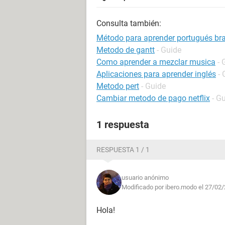
Consulta también:
Método para aprender portugués bra
Metodo de gantt
- Guide
Como aprender a mezclar musica
- 
Aplicaciones para aprender inglés
- 
Metodo pert
- Guide
Cambiar metodo de pago netflix
- G
1 respuesta
RESPUESTA 1 / 1
usuario anónimo
Modificado por ibero.modo el 27/02/
Hola!