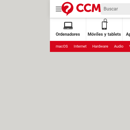
Ordenadores
Móviles y tablets
Ap
macOS
Internet
Hardware
Audio