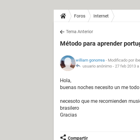
Foros
Internet
Tema Anterior
Método para aprender portug
william gonorrea
- Modificado por ib
usuario anónimo -
27 feb 2013 a 
Hola,
buenas noches necesito un me todo 
necesoto que me recomienden musica
brasilero
Gracias
Compartir