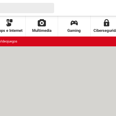
ps e Internet
Multimedia
Gaming
Cibersegurid
Videojuegos