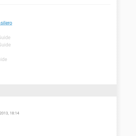
silero
Guide
Guide
uide
2013, 18:14