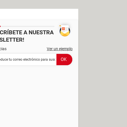
SCRÍBETE A NUESTRA
SLETTER!
cias
Ver un ejemplo