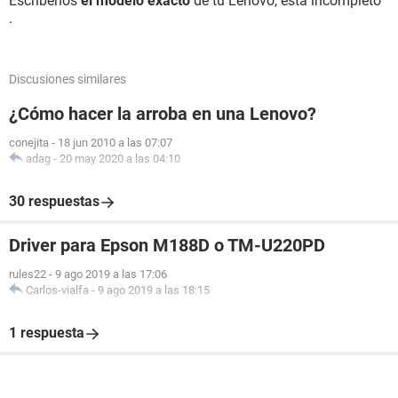
Escríbenos
el modelo exacto
de tu Lenovo, esta incompleto
.
Discusiones similares
¿Cómo hacer la arroba en una Lenovo?
conejita
-
18 jun 2010 a las 07:07
adag
-
20 may 2020 a las 04:10
30 respuestas
Driver para Epson M188D o TM-U220PD
rules22
-
9 ago 2019 a las 17:06
Carlos-vialfa
-
9 ago 2019 a las 18:15
1 respuesta