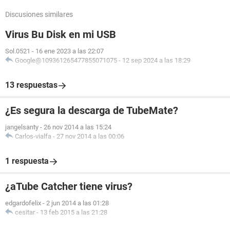
Discusiones similares
Virus Bu Disk en mi USB
Sol.0521
-
16 ene 2023 a las 22:07
Google@109361265477855071075
-
12 sep 2024 a las 18:29
13 respuestas
¿Es segura la descarga de TubeMate?
jangelsanty
-
26 nov 2014 a las 15:24
Carlos-vialfa
-
27 nov 2014 a las 00:06
1 respuesta
¿aTube Catcher tiene virus?
edgardofelix
-
2 jun 2014 a las 01:28
cesitar
-
13 feb 2015 a las 21:28