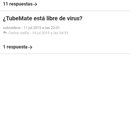
11 respuestas
¿TubeMate está libre de virus?
solovideos
-
11 jul 2015 a las 22:01
Carlos-vialfa
-
14 jul 2015 a las 04:33
1 respuesta