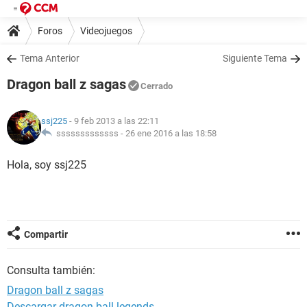
Foros
Videojuegos
Tema Anterior
Siguiente Tema
Dragon ball z sagas
Cerrado
ssj225
- 9 feb 2013 a las 22:11
sssssssssssss -
26 ene 2016 a las 18:58
Hola, soy ssj225
Compartir
Consulta también:
Dragon ball z sagas
Descargar dragon ball legends