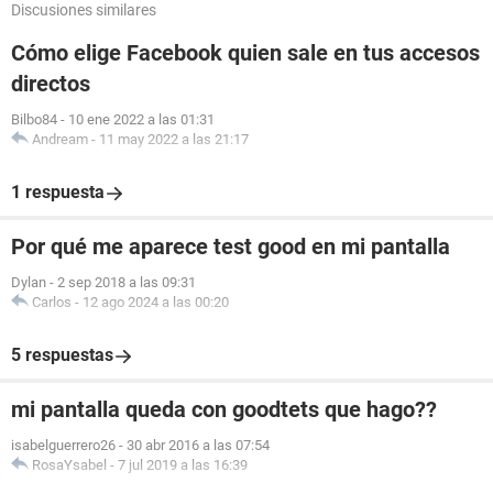
Discusiones similares
Cómo elige Facebook quien sale en tus accesos
directos
Bilbo84
-
10 ene 2022 a las 01:31
Andream
-
11 may 2022 a las 21:17
1 respuesta
Por qué me aparece test good en mi pantalla
Dylan
-
2 sep 2018 a las 09:31
Carlos
-
12 ago 2024 a las 00:20
5 respuestas
mi pantalla queda con goodtets que hago??
isabelguerrero26
-
30 abr 2016 a las 07:54
RosaYsabel
-
7 jul 2019 a las 16:39